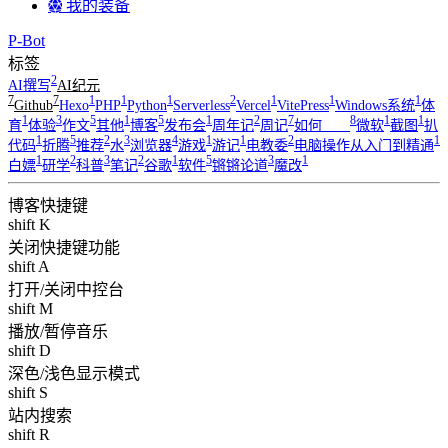
我的装备
P-Bot
标签
2
AI撰写
AI纪元
7
7
1
1
1
2
1
1
1
Github
Hexo
PHP
Python
Serverless
Vercel
VitePress
Windows系统
体
1
3
5
1
5
1
2
7
8
1
1
育
体验
作文
其他
博客
发布会
周年记
周记
如何____
微软
截图
扒
1
5
2
3
4
1
1
2
1
代码
折腾
推荐
水
浏览器
游戏
游记
电教委
电脑操作从入门到精通
1
2
3
2
1
5
3
1
白嫖
研学
科普
笔记
谷歌
软件
锵锵论道
魔改
博客快捷键
shift K
关闭快捷键功能
shift A
打开/关闭中控台
shift M
播放/暂停音乐
shift D
深色/浅色显示模式
shift S
站内搜索
shift R