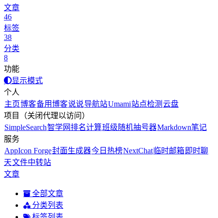
文章
46
标签
38
分类
8
功能
显示模式
个人
主页
博客
备用博客
说说
导航站
Umami
站点检测
云盘
项目（关闭代理以访问）
SimpleSearch
智学网排名计算
班级随机抽号器
Markdown笔记
服务
AppIcon Forge
封面生成器
今日热榜
NextChat
临时邮箱
即时聊
天
文件中转站
文章
全部文章
分类列表
标签列表