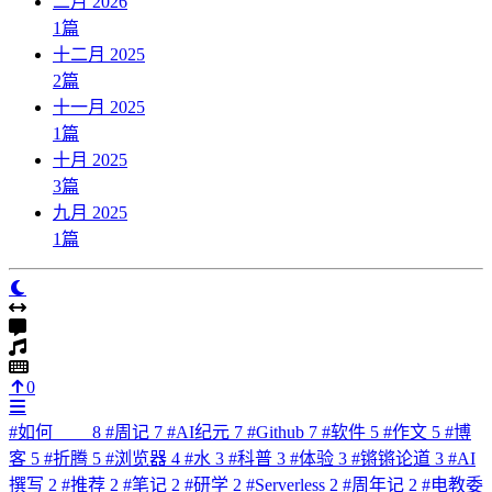
二月 2026
1
篇
十二月 2025
2
篇
十一月 2025
1
篇
十月 2025
3
篇
九月 2025
1
篇
0
#
如何____
8
#
周记
7
#
AI纪元
7
#
Github
7
#
软件
5
#
作文
5
#
博
客
5
#
折腾
5
#
浏览器
4
#
水
3
#
科普
3
#
体验
3
#
锵锵论道
3
#
AI
撰写
2
#
推荐
2
#
笔记
2
#
研学
2
#
Serverless
2
#
周年记
2
#
电教委