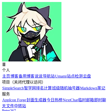
个人
主页
博客
备用博客
说说
导航站
Umami
站点检测
云盘
项目（关闭代理以访问）
SimpleSearch
智学网排名计算
班级随机抽号器
Markdown笔记
服务
AppIcon Forge
封面生成器
今日热榜
NextChat
临时邮箱
即时聊
天
文件中转站
Peter267