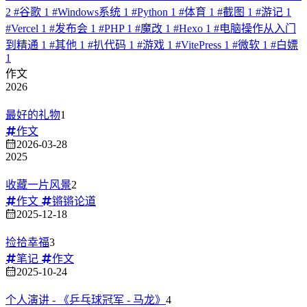
2
#
谷歌
1
#
Windows系统
1
#
Python
1
#
体育
1
#
截图
1
#
游记
1
#
Vercel
1
#
发布会
1
#
PHP
1
#
魔改
1
#
Hexo
1
#
电脑操作从入门
到精通
1
#
其他
1
#
扒代码
1
#
游戏
1
#
VitePress
1
#
微软
1
#
白嫖
1
作文
2026
最好的礼物
1
作文
2026-03-28
2025
收藏一片风景
2
作文
锵锵论道
2025-12-18
捡拾幸福
3
笔记
作文
2025-10-24
个人演讲 - 《乒乓球冠军 - 马龙》
4