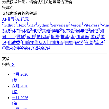
无法获取评论，请确认相关配置是否正确
兴趣点
寻找你感兴趣的领域
2
AI撰写
AI纪元
7
7
1
1
1
2
1
1
Github
Hexo
PHP
Python
Serverless
Vercel
VitePress
Win
1
1
3
5
1
5
1
2
7
系统
体育
体验
作文
其他
博客
发布会
周年记
周记
如
8
1
1
1
5
2
3
4
1
何____
微软
截图
扒代码
折腾
推荐
水
浏览器
游戏
游
1
2
1
1
2
3
2
记
电教委
电脑操作从入门到精通
白嫖
研学
科普
笔记
1
5
3
1
谷歌
软件
锵锵论道
魔改
文章
归档
七月 2026
1
篇
六月 2026
1
篇
三月 2026
1
篇