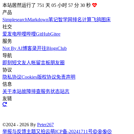
本站居然运行了 751 天
05 小时 57 分 31 秒
产品
Simplesearch
Markdown笔记
智学网排名计算
飞鸽图床
社交
爱发电
哔哩哔哩
GitHub
Gitee
服务
Not By AI
博客录
开往
BlogsClub
导航
即刻短文
友人帐
留言板
朋友圈
协议
隐私协议
Cookies
版权协议
免责声明
信息
关于本站
故障排查
服务状态
站志
友链
©2024 - 2026 By
Peter267
举报与反馈
主题
又拍云
萌ICP备-20241711号