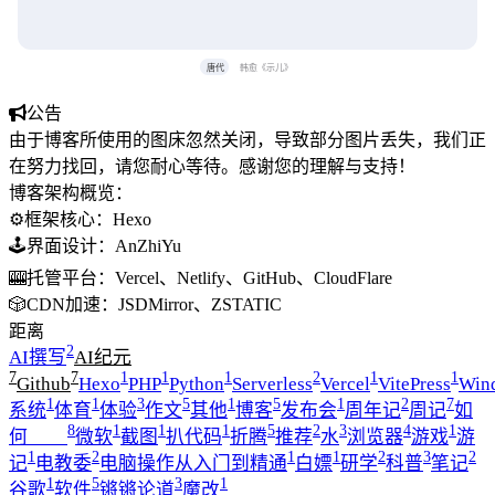
唐代
韩愈《示儿》
公告
由于博客所使用的图床忽然关闭，导致部分图片丢失，我们正
在努力找回，请您耐心等待。感谢您的理解与支持！
博客架构概览：
⚙️框架核心：Hexo
🕹️界面设计：AnZhiYu
🎰托管平台：Vercel、Netlify、GitHub、CloudFlare
🎲CDN加速：JSDMirror、ZSTATIC
距离
2
AI撰写
AI纪元
7
7
1
1
1
2
1
1
Github
Hexo
PHP
Python
Serverless
Vercel
VitePress
Win
1
1
3
5
1
5
1
2
7
系统
体育
体验
作文
其他
博客
发布会
周年记
周记
如
8
1
1
1
5
2
3
4
1
何____
微软
截图
扒代码
折腾
推荐
水
浏览器
游戏
游
1
2
1
1
2
3
2
记
电教委
电脑操作从入门到精通
白嫖
研学
科普
笔记
1
5
3
1
谷歌
软件
锵锵论道
魔改