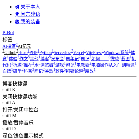
关于本人
闲言碎语
我的装备
P-Bot
标签
2
AI撰写
AI纪元
7
7
1
1
1
2
1
1
1
Github
Hexo
PHP
Python
Serverless
Vercel
VitePress
Windows系统
体
1
3
5
1
5
1
2
7
8
1
1
育
体验
作文
其他
博客
发布会
周年记
周记
如何____
微软
截图
扒
1
5
2
3
4
1
1
2
1
代码
折腾
推荐
水
浏览器
游戏
游记
电教委
电脑操作从入门到精通
1
2
3
2
1
5
3
1
白嫖
研学
科普
笔记
谷歌
软件
锵锵论道
魔改
博客快捷键
shift K
关闭快捷键功能
shift A
打开/关闭中控台
shift M
播放/暂停音乐
shift D
深色/浅色显示模式