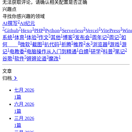
无法获取评论，请确认相关配置是否正确
兴趣点
寻找你感兴趣的领域
2
AI撰写
AI纪元
7
7
1
1
1
2
1
1
Github
Hexo
PHP
Python
Serverless
Vercel
VitePress
Win
1
1
3
5
1
5
1
2
7
系统
体育
体验
作文
其他
博客
发布会
周年记
周记
如
8
1
1
1
5
2
3
4
1
何____
微软
截图
扒代码
折腾
推荐
水
浏览器
游戏
游
1
2
1
1
2
3
2
记
电教委
电脑操作从入门到精通
白嫖
研学
科普
笔记
1
5
3
1
谷歌
软件
锵锵论道
魔改
文章
归档
七月 2026
1
篇
六月 2026
1
篇
三月 2026
1
篇