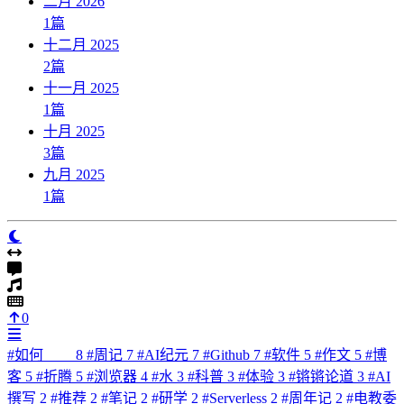
二月 2026
1
篇
十二月 2025
2
篇
十一月 2025
1
篇
十月 2025
3
篇
九月 2025
1
篇
0
#
如何____
8
#
周记
7
#
AI纪元
7
#
Github
7
#
软件
5
#
作文
5
#
博
客
5
#
折腾
5
#
浏览器
4
#
水
3
#
科普
3
#
体验
3
#
锵锵论道
3
#
AI
撰写
2
#
推荐
2
#
笔记
2
#
研学
2
#
Serverless
2
#
周年记
2
#
电教委