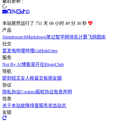
最后更新 :
本站居然运行了 751 天
08 小时 49 分 31 秒
产品
Simplesearch
Markdown笔记
智学网排名计算
飞鸽图床
社交
爱发电
哔哩哔哩
GitHub
Gitee
服务
Not By AI
博客录
开往
BlogsClub
导航
即刻短文
友人帐
留言板
朋友圈
协议
隐私协议
Cookies
版权协议
免责声明
信息
关于本站
故障排查
服务状态
站志
友链