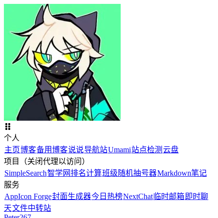
个人
主页
博客
备用博客
说说
导航站
Umami
站点检测
云盘
项目（关闭代理以访问）
SimpleSearch
智学网排名计算
班级随机抽号器
Markdown笔记
服务
AppIcon Forge
封面生成器
今日热榜
NextChat
临时邮箱
即时聊
天
文件中转站
Peter267