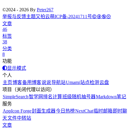
©2024 - 2026 By
Peter267
举报与反馈
主题
又拍云
萌ICP备-20241711号
文章
46
标签
38
分类
8
功能
显示模式
个人
主页
博客
备用博客
说说
导航站
Umami
站点检测
云盘
项目（关闭代理以访问）
SimpleSearch
智学网排名计算
班级随机抽号器
Markdown笔记
服务
AppIcon Forge
封面生成器
今日热榜
NextChat
临时邮箱
即时聊
天
文件中转站
文章