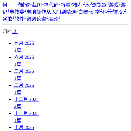
8
1
1
1
5
2
3
4
1
何____
微软
截图
扒代码
折腾
推荐
水
浏览器
游戏
游
1
2
1
1
2
3
2
记
电教委
电脑操作从入门到精通
白嫖
研学
科普
笔记
1
5
3
1
谷歌
软件
锵锵论道
魔改
归档
七月 2026
1
篇
六月 2026
1
篇
三月 2026
1
篇
二月 2026
1
篇
十二月 2025
2
篇
十一月 2025
1
篇
十月 2025