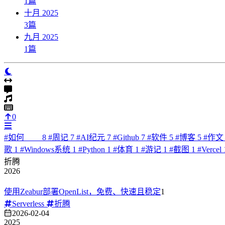
1
篇
十月 2025
3
篇
九月 2025
1
篇
0
#
如何____
8
#
周记
7
#
AI纪元
7
#
Github
7
#
软件
5
#
博客
5
#
作
歌
1
#
Windows系统
1
#
Python
1
#
体育
1
#
游记
1
#
截图
1
#
Vercel
折腾
2026
使用Zeabur部署OpenList，免费、快速且稳定
1
Serverless
折腾
2026-02-04
2025