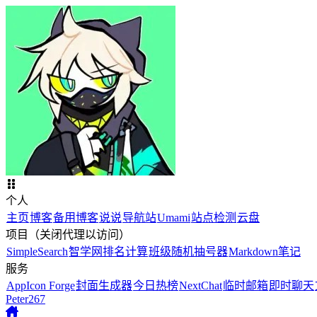
个人
主页
博客
备用博客
说说
导航站
Umami
站点检测
云盘
项目（关闭代理以访问）
SimpleSearch
智学网排名计算
班级随机抽号器
Markdown笔记
服务
AppIcon Forge
封面生成器
今日热榜
NextChat
临时邮箱
即时聊天
Peter267