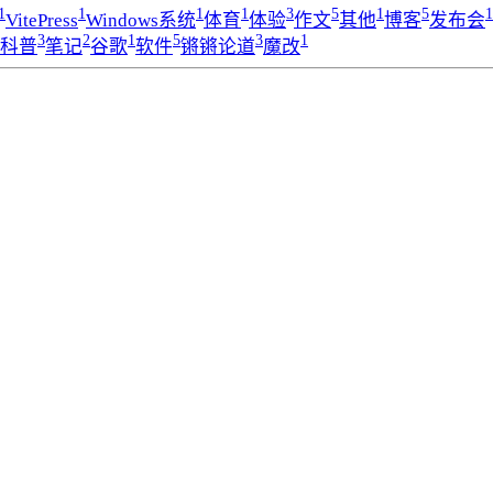
1
1
1
1
3
5
1
5
1
VitePress
Windows系统
体育
体验
作文
其他
博客
发布会
3
2
1
5
3
1
科普
笔记
谷歌
软件
锵锵论道
魔改