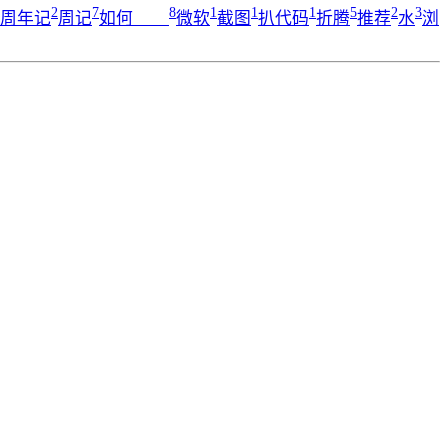
2
7
8
1
1
1
5
2
3
周年记
周记
如何____
微软
截图
扒代码
折腾
推荐
水
浏