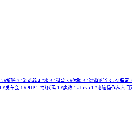
文
5
#
折腾
5
#
浏览器
4
#
水
3
#
科普
3
#
体验
3
#
锵锵论道
3
#
AI撰写
1
#
发布会
1
#
PHP
1
#
扒代码
1
#
魔改
1
#
Hexo
1
#
电脑操作从入门