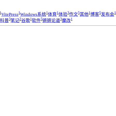
1
1
1
1
3
5
1
5
1
VitePress
Windows系统
体育
体验
作文
其他
博客
发布会
3
2
1
5
3
1
科普
笔记
谷歌
软件
锵锵论道
魔改