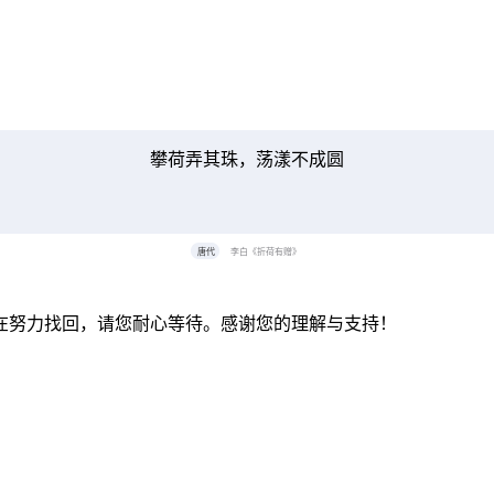
攀荷弄其珠，荡漾不成圆
唐代
李白《折荷有赠》
在努力找回，请您耐心等待。感谢您的理解与支持！