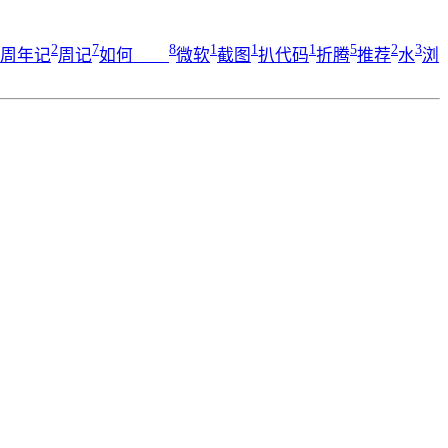
2
7
8
1
1
1
5
2
3
周年记
周记
如何____
微软
截图
扒代码
折腾
推荐
水
浏