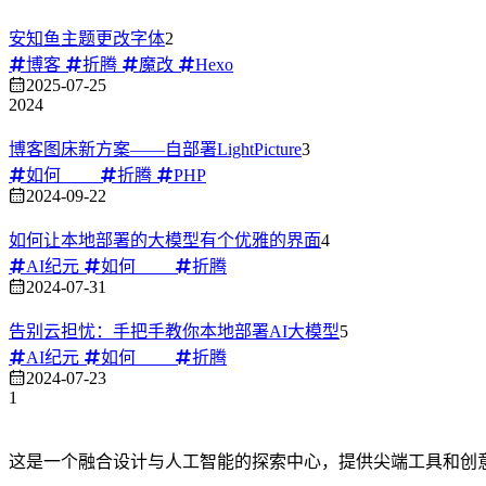
安知鱼主题更改字体
2
博客
折腾
魔改
Hexo
2025-07-25
2024
博客图床新方案——自部署LightPicture
3
如何____
折腾
PHP
2024-09-22
如何让本地部署的大模型有个优雅的界面
4
AI纪元
如何____
折腾
2024-07-31
告别云担忧：手把手教你本地部署AI大模型
5
AI纪元
如何____
折腾
2024-07-23
1
这是一个融合设计与人工智能的探索中心，提供尖端工具和创