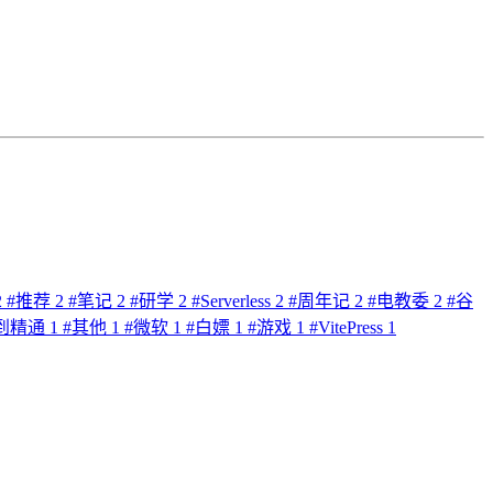
2
#
推荐
2
#
笔记
2
#
研学
2
#
Serverless
2
#
周年记
2
#
电教委
2
#
谷
到精通
1
#
其他
1
#
微软
1
#
白嫖
1
#
游戏
1
#
VitePress
1