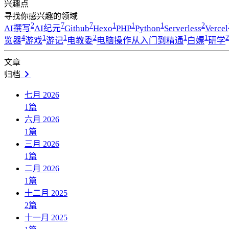
兴趣点
寻找你感兴趣的领域
2
7
7
1
1
1
2
AI撰写
AI纪元
Github
Hexo
PHP
Python
Serverless
Vercel
4
1
1
2
1
1
2
览器
游戏
游记
电教委
电脑操作从入门到精通
白嫖
研学
文章
归档
七月 2026
1
篇
六月 2026
1
篇
三月 2026
1
篇
二月 2026
1
篇
十二月 2025
2
篇
十一月 2025