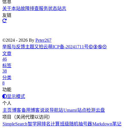
信息
关于本站
故障排查
服务状态
站志
友链
©2024 - 2026 By
Peter267
举报与反馈
主题
又拍云
萌ICP备-20241711号
文章
46
标签
38
分类
8
功能
显示模式
个人
主页
博客
备用博客
说说
导航站
Umami
站点检测
云盘
项目（关闭代理以访问）
SimpleSearch
智学网排名计算
班级随机抽号器
Markdown笔记