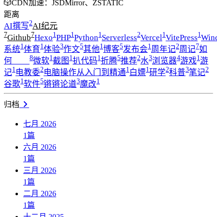
🎲CDN加速：JSDMirror、ZSTATIC
距离
2
AI撰写
AI纪元
7
7
1
1
1
2
1
1
Github
Hexo
PHP
Python
Serverless
Vercel
VitePress
Win
1
1
3
5
1
5
1
2
7
系统
体育
体验
作文
其他
博客
发布会
周年记
周记
如
8
1
1
1
5
2
3
4
1
何____
微软
截图
扒代码
折腾
推荐
水
浏览器
游戏
游
1
2
1
1
2
3
2
记
电教委
电脑操作从入门到精通
白嫖
研学
科普
笔记
1
5
3
1
谷歌
软件
锵锵论道
魔改
归档
七月 2026
1
篇
六月 2026
1
篇
三月 2026
1
篇
二月 2026
1
篇
十二月 2025