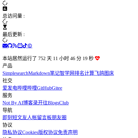
总访问量 :
最后更新 :
本站居然运行了 752 天
11 小时 46 分 20 秒
产品
Simplesearch
Markdown笔记
智学网排名计算
飞鸽图床
社交
爱发电
哔哩哔哩
GitHub
Gitee
服务
Not By AI
博客录
开往
BlogsClub
导航
即刻短文
友人帐
留言板
朋友圈
协议
隐私协议
Cookies
版权协议
免责声明