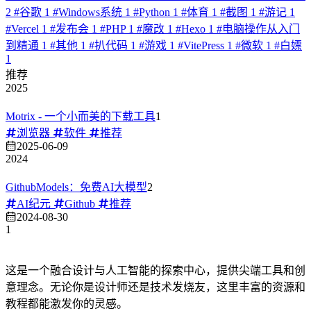
2
#
谷歌
1
#
Windows系统
1
#
Python
1
#
体育
1
#
截图
1
#
游记
1
#
Vercel
1
#
发布会
1
#
PHP
1
#
魔改
1
#
Hexo
1
#
电脑操作从入门
到精通
1
#
其他
1
#
扒代码
1
#
游戏
1
#
VitePress
1
#
微软
1
#
白嫖
1
推荐
2025
Motrix - 一个小而美的下载工具
1
浏览器
软件
推荐
2025-06-09
2024
GithubModels：免费AI大模型
2
AI纪元
Github
推荐
2024-08-30
1
这是一个融合设计与人工智能的探索中心，提供尖端工具和创
意理念。无论你是设计师还是技术发烧友，这里丰富的资源和
教程都能激发你的灵感。