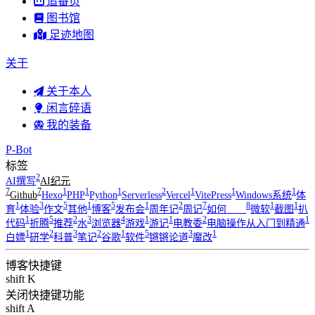
追番页
图书馆
足迹地图
关于
关于本人
闲言碎语
我的装备
P-Bot
标签
2
AI撰写
AI纪元
7
7
1
1
1
2
1
1
1
Github
Hexo
PHP
Python
Serverless
Vercel
VitePress
Windows系统
体
1
3
5
1
5
1
2
7
8
1
1
育
体验
作文
其他
博客
发布会
周年记
周记
如何____
微软
截图
扒
1
5
2
3
4
1
1
2
1
代码
折腾
推荐
水
浏览器
游戏
游记
电教委
电脑操作从入门到精通
1
2
3
2
1
5
3
1
白嫖
研学
科普
笔记
谷歌
软件
锵锵论道
魔改
博客快捷键
shift K
关闭快捷键功能
shift A