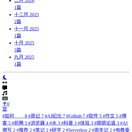
二月 2026
1
篇
十二月 2025
2
篇
十一月 2025
1
篇
十月 2025
3
篇
九月 2025
1
篇
0
#
如何____
8
#
周记
7
#
AI纪元
7
#
Github
7
#
软件
5
#
作文
5
#
博
客
5
#
折腾
5
#
浏览器
4
#
水
3
#
科普
3
#
体验
3
#
锵锵论道
3
#
AI
撰写
2
#
推荐
2
#
笔记
2
#
研学
2
#
Serverless
2
#
周年记
2
#
电教委