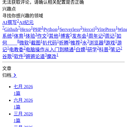
无法获取评论，请确认相关配置是否正确
兴趣点
寻找你感兴趣的领域
2
AI撰写
AI纪元
7
7
1
1
1
2
1
1
Github
Hexo
PHP
Python
Serverless
Vercel
VitePress
Win
1
1
3
5
1
5
1
2
7
系统
体育
体验
作文
其他
博客
发布会
周年记
周记
如
8
1
1
1
5
2
3
4
1
何____
微软
截图
扒代码
折腾
推荐
水
浏览器
游戏
游
1
2
1
1
2
3
2
记
电教委
电脑操作从入门到精通
白嫖
研学
科普
笔记
1
5
3
1
谷歌
软件
锵锵论道
魔改
文章
归档
七月 2026
1
篇
六月 2026
1
篇
三月 2026
1
篇