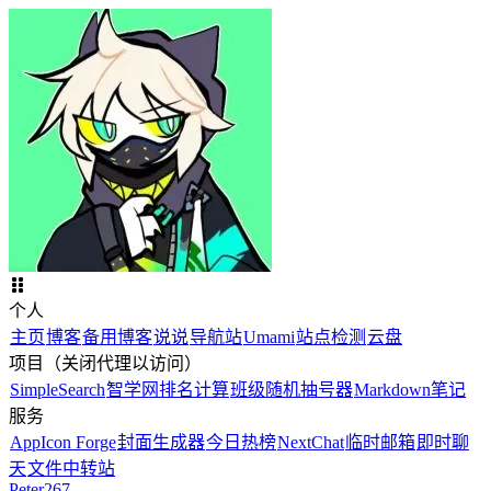
个人
主页
博客
备用博客
说说
导航站
Umami
站点检测
云盘
项目（关闭代理以访问）
SimpleSearch
智学网排名计算
班级随机抽号器
Markdown笔记
服务
AppIcon Forge
封面生成器
今日热榜
NextChat
临时邮箱
即时聊
天
文件中转站
Peter267