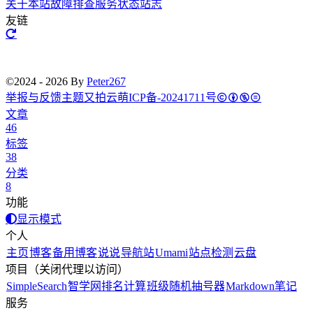
关于本站
故障排查
服务状态
站志
友链
©2024 - 2026 By
Peter267
举报与反馈
主题
又拍云
萌ICP备-20241711号
文章
46
标签
38
分类
8
功能
显示模式
个人
主页
博客
备用博客
说说
导航站
Umami
站点检测
云盘
项目（关闭代理以访问）
SimpleSearch
智学网排名计算
班级随机抽号器
Markdown笔记
服务