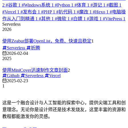
2
#
谷歌
1
#
Windows系统
1
#
Python
1
#
体育
1
#
游记
1
#
截图
1
#
Vercel
1
#
发布会
1
#
PHP
1
#
扒代码
1
#
魔改
1
#
Hexo
1
#
电脑操
作从入门到精通
1
#
其他
1
#
微软
1
#
白嫖
1
#
游戏
1
#
VitePress
1
Serverless
2026
使用Zeabur部署OpenList，免费、快速且稳定
1
Serverless
折腾
2026-02-04
2025
使用MiniCover迅速制作文章封面
2
Github
Serverless
Vercel
2025-02-23
1
这是一个融合设计与人工智能的探索中心，提供尖端工具和创
意理念。无论你是设计师还是技术发烧友，这里丰富的资源和
教程都能激发你的灵感。