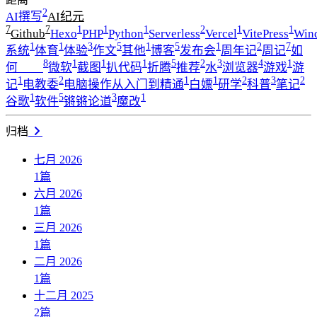
2
AI撰写
AI纪元
7
7
1
1
1
2
1
1
Github
Hexo
PHP
Python
Serverless
Vercel
VitePress
Win
1
1
3
5
1
5
1
2
7
系统
体育
体验
作文
其他
博客
发布会
周年记
周记
如
8
1
1
1
5
2
3
4
1
何____
微软
截图
扒代码
折腾
推荐
水
浏览器
游戏
游
1
2
1
1
2
3
2
记
电教委
电脑操作从入门到精通
白嫖
研学
科普
笔记
1
5
3
1
谷歌
软件
锵锵论道
魔改
归档
七月 2026
1
篇
六月 2026
1
篇
三月 2026
1
篇
二月 2026
1
篇
十二月 2025
2
篇