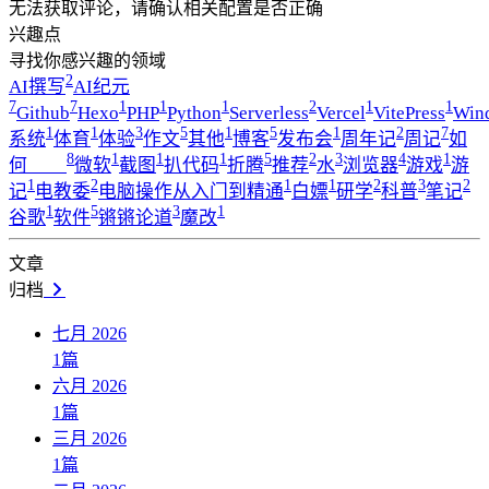
无法获取评论，请确认相关配置是否正确
兴趣点
寻找你感兴趣的领域
2
AI撰写
AI纪元
7
7
1
1
1
2
1
1
Github
Hexo
PHP
Python
Serverless
Vercel
VitePress
Win
1
1
3
5
1
5
1
2
7
系统
体育
体验
作文
其他
博客
发布会
周年记
周记
如
8
1
1
1
5
2
3
4
1
何____
微软
截图
扒代码
折腾
推荐
水
浏览器
游戏
游
1
2
1
1
2
3
2
记
电教委
电脑操作从入门到精通
白嫖
研学
科普
笔记
1
5
3
1
谷歌
软件
锵锵论道
魔改
文章
归档
七月 2026
1
篇
六月 2026
1
篇
三月 2026
1
篇