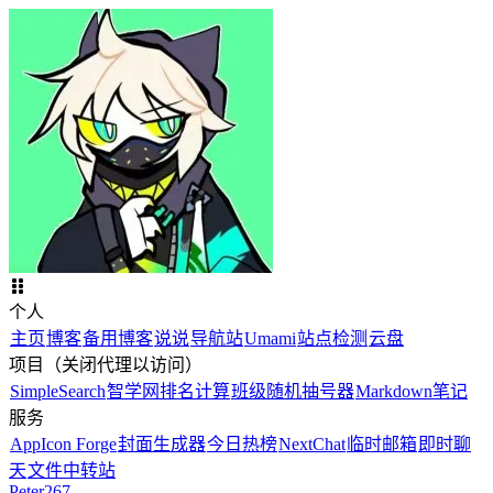
个人
主页
博客
备用博客
说说
导航站
Umami
站点检测
云盘
项目（关闭代理以访问）
SimpleSearch
智学网排名计算
班级随机抽号器
Markdown笔记
服务
AppIcon Forge
封面生成器
今日热榜
NextChat
临时邮箱
即时聊
天
文件中转站
Peter267