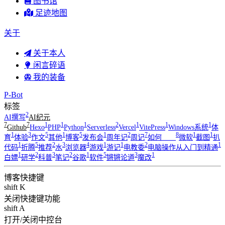
图书馆
足迹地图
关于
关于本人
闲言碎语
我的装备
P-Bot
标签
2
AI撰写
AI纪元
7
7
1
1
1
2
1
1
1
Github
Hexo
PHP
Python
Serverless
Vercel
VitePress
Windows系统
体
1
3
5
1
5
1
2
7
8
1
1
育
体验
作文
其他
博客
发布会
周年记
周记
如何____
微软
截图
扒
1
5
2
3
4
1
1
2
1
代码
折腾
推荐
水
浏览器
游戏
游记
电教委
电脑操作从入门到精通
1
2
3
2
1
5
3
1
白嫖
研学
科普
笔记
谷歌
软件
锵锵论道
魔改
博客快捷键
shift K
关闭快捷键功能
shift A
打开/关闭中控台