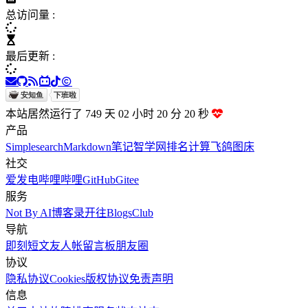
总访问量 :
最后更新 :
本站居然运行了 749 天
02 小时 20 分 21 秒
产品
Simplesearch
Markdown笔记
智学网排名计算
飞鸽图床
社交
爱发电
哔哩哔哩
GitHub
Gitee
服务
Not By AI
博客录
开往
BlogsClub
导航
即刻短文
友人帐
留言板
朋友圈
协议
隐私协议
Cookies
版权协议
免责声明
信息