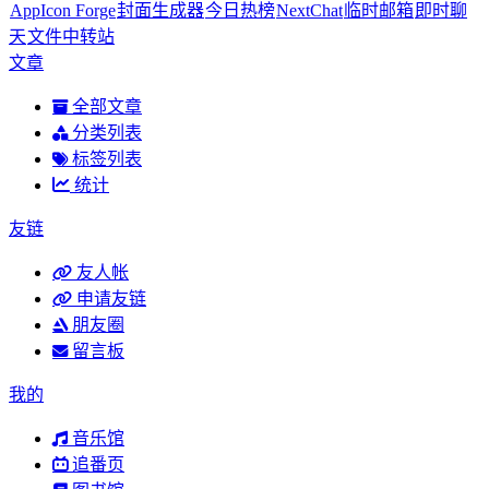
AppIcon Forge
封面生成器
今日热榜
NextChat
临时邮箱
即时聊
天
文件中转站
文章
全部文章
分类列表
标签列表
统计
友链
友人帐
申请友链
朋友圈
留言板
我的
音乐馆
追番页