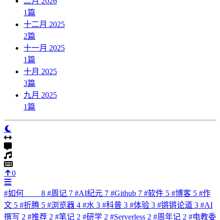
二月 2026
1
篇
十二月 2025
2
篇
十一月 2025
1
篇
十月 2025
3
篇
九月 2025
1
篇
0
#
如何____
8
#
周记
7
#
AI纪元
7
#
Github
7
#
软件
5
#
博客
5
#
作
文
5
#
折腾
5
#
浏览器
4
#
水
3
#
科普
3
#
体验
3
#
锵锵论道
3
#
AI
撰写
2
#
推荐
2
#
笔记
2
#
研学
2
#
Serverless
2
#
周年记
2
#
电教委